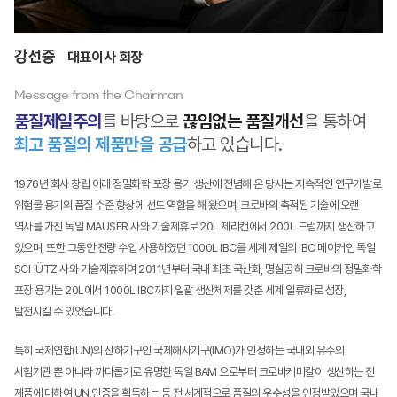
강선중
대표이사 회장
Message from the Chairman
품질제일주의
를 바탕으로
끊임없는 품질개선
을 통하여
최고 품질의 제품만을 공급
하고 있습니다.
1976년 회사 창립 이래 정밀화학 포장 용기 생산에 전념해 온 당사는 지속적인 연구개발로
위험물 용기의 품질 수준 향상에 선도
역할을 해 왔으며, 크로바의 축적된 기술에 오랜
역사를 가진 독일 MAUSER 사와 기술제휴로 20L 제리캔에서 200L 드럼까지
생산하고
있으며, 또한 그동안 전량 수입 사용하였던 1000L IBC를 세계 제일의 IBC 메이커인 독일
SCHÜTZ 사와 기술제휴하여
2011년부터 국내 최초 국산화, 명실공히 크로바의 정밀화학
포장 용기는 20L에서 1000L IBC까지 일괄 생산체제를 갖춘 세계
일류화로 성장,
발전시킬 수 있었습니다.
특히 국제연합(UN)의 산하기구인 국제해사기구(IMO)가 인정하는 국내외 유수의
시험기관 뿐 아니라 까다롭기로 유명한 독일 BAM
으로부터 크로바케미칼이 생산하는 전
제품에 대하여 UN 인증을 획득하는 등 전 세계적으로 품질의 우수성을 인정받았으며 국내